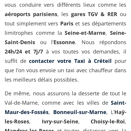
vous conduire vers différents lieux comme les
aéroports parisiens
, les
gares TGV & RER
ou
tout simplement vers
Paris
et ses départements
limitrophes comme la
Seine-et-Marne
,
Seine-
Saint-Denis
ou l’
Essonne
. Nous répondons
24h/24 et 7j/7
à vos toutes vos demandes, il
suffit de
contacter votre Taxi à Créteil
pour
que l’on vous envoie un taxi avec chauffeur dans
les meilleurs délais possibles.
De même, nous assurons la desserte de tout le
Val-de-Marne, comme avec les villes de
Saint-
Maur-des-Fossés
,
Bonneuil-sur-Marne
, L’
Haÿ-
les-Roses
,
Ivry-sur-Seine
,
Choisy-le-Roi
,
Mandres-les-Roses
et toutes distances vers la